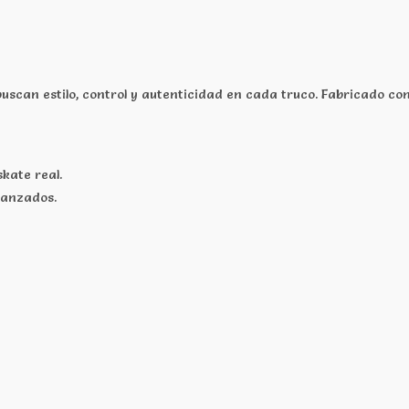
can estilo, control y autenticidad en cada truco. Fabricado con m
kate real.
vanzados.