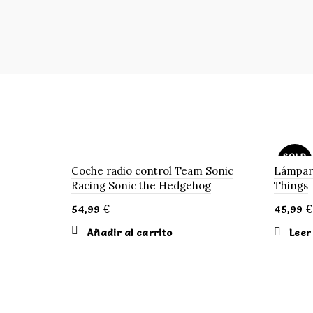
SOLD
OUT
Coche radio control Team Sonic
Lámpar
Racing Sonic the Hedgehog
Things
NUEV
54,99
€
45,99
€
Añadir al carrito
Leer