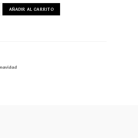
 skate profesional de madera - fingerboard cantidad
AÑADIR AL CARRITO
 navidad