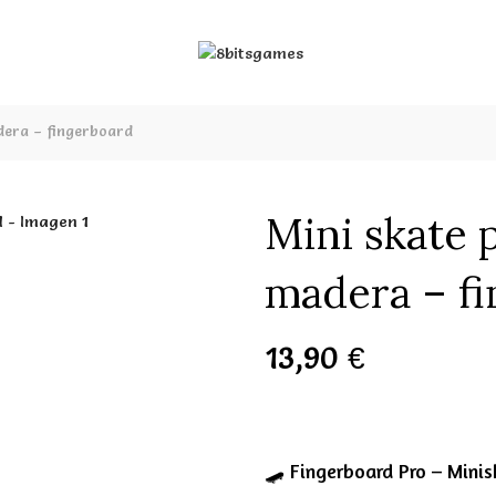
dera – fingerboard
Mini skate 
madera – f
13,90
€
🛹 Fingerboard Pro – Mini