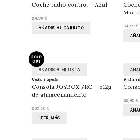
Coche radio control – Azul
Coche
Mario
24,90
€
54,99
€
AÑADIR AL CARRITO
AÑA
SOLD
OUT
AÑADIR A MI LISTA
AÑAD
Vista rápida
Vista r
Consola JOYBOX PRO – 512g
Conso
de almacenamiento
39,90
€
239,90
€
AÑA
LEER MÁS