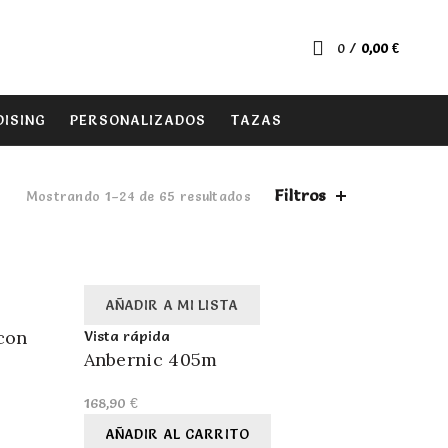
0
/
0,00
€
ISING
PERSONALIZADOS
TAZAS
Filtros
Mostrando 1–24 de 65 resultados
AÑADIR A MI LISTA
con
Vista rápida
Anbernic 405m
168,90
€
AÑADIR AL CARRITO