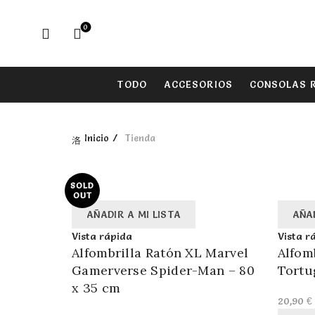
0
TODO
ACCESORIOS
CONSOLAS 
Inicio
Tienda
SOLD
OUT
AÑADIR A MI LISTA
AÑAD
Vista rápida
Vista r
Alfombrilla Ratón XL Marvel
Alfom
Gamerverse Spider-Man – 80
Tortu
x 35 cm
20,90
€