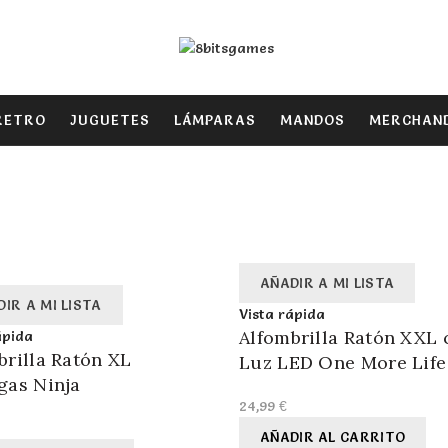
RETRO
JUGUETES
LÁMPARAS
MANDOS
MERCHAND
AÑADIR A MI LISTA
IR A MI LISTA
Vista rápida
Alfombrilla Ratón XXL 
ápida
brilla Ratón XL
Luz LED One More Life
gas Ninja
24,99
€
AÑADIR AL CARRITO