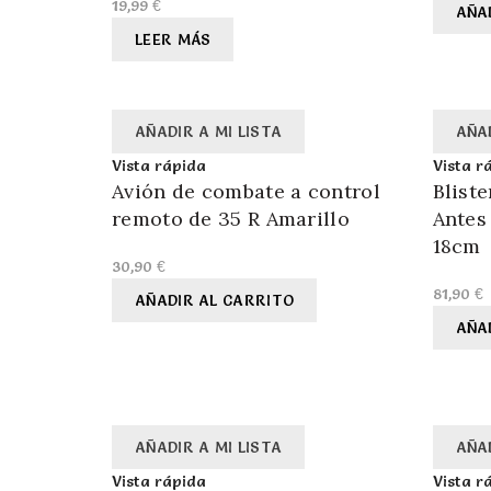
19,99
€
AÑA
LEER MÁS
AÑADIR A MI LISTA
AÑAD
Vista rápida
Vista r
Avión de combate a control
Bliste
remoto de 35 R Amarillo
Antes
18cm
30,90
€
81,90
€
AÑADIR AL CARRITO
AÑA
AÑADIR A MI LISTA
AÑAD
Vista rápida
Vista r