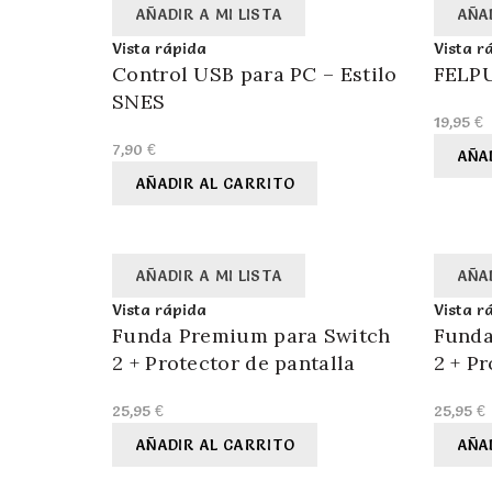
AÑADIR A MI LISTA
AÑAD
Vista rápida
Vista r
Control USB para PC – Estilo
FELP
SNES
19,95
€
7,90
€
AÑA
AÑADIR AL CARRITO
AÑADIR A MI LISTA
AÑAD
Vista rápida
Vista r
Funda Premium para Switch
Funda
2 + Protector de pantalla
2 + Pr
25,95
€
25,95
€
AÑADIR AL CARRITO
AÑA