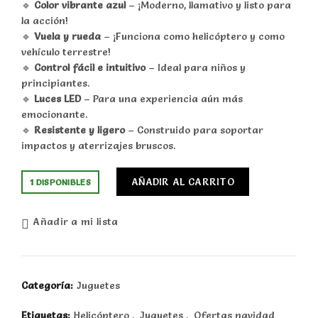
🔹
Color vibrante azul
– ¡Moderno, llamativo y listo para
la acción!
🔹
Vuela y rueda
– ¡Funciona como helicóptero y como
vehículo terrestre!
🔹
Control fácil e intuitivo
– Ideal para niños y
principiantes.
🔹
Luces LED
– Para una experiencia aún más
emocionante.
🔹
Resistente y ligero
– Construido para soportar
impactos y aterrizajes bruscos.
AÑADIR AL CARRITO
1 DISPONIBLES
Añadir a mi lista
Categoría:
Juguetes
Etiquetas:
Helicóptero
,
Juguetes
,
Ofertas navidad