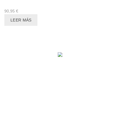
90,95
€
LEER MÁS
ENLACES DE INTERÉS
Accesorios gaming
Consolas retro
Política de cookies
Política de privacidad