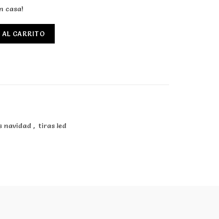
en casa!
 AL CARRITO
s navidad
,
tiras led