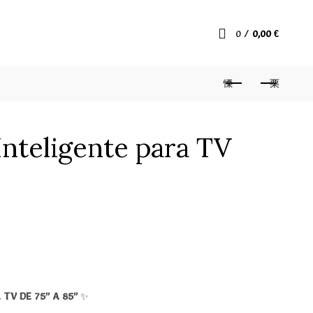
0
/
0,00
€
 Inteligente para TV
TV DE 75” A 85”
✨