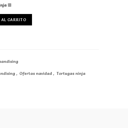
inja
🟥
 AL CARRITO
handising
ndising
,
Ofertas navidad
,
Tortugas ninja