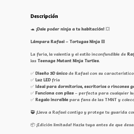
Descripción
🐢
¡Dale poder ninja a tu habitación!
💥
Lámpara Rafael – Tortugas Ninja
🟥
La furia, la valentía y el estilo inconfundible de
Raf
las
Teenage Mutant Ninja Turtles
.
✅
Diseño 3D único
de Rafael con su característico
✅
Luz LED
fría
✅
Ideal para dormitorios, escritorios o rincones g
✅
Funciona con pilas
– perfecta para cualquier l
✅
Regalo increíble
para fans de las TMNT y colecc
🥷 ¡Lleva a Rafael contigo y protege tu guarida con
📦 ¡Edición limitada! Hazla tuya antes de que des