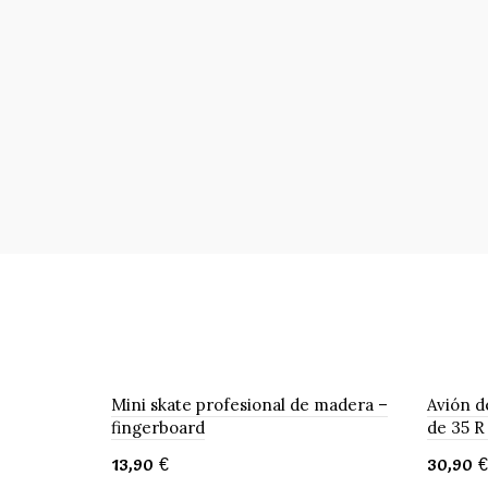
Mini skate profesional de madera –
Avión d
fingerboard
de 35 R
13,90
€
30,90
€