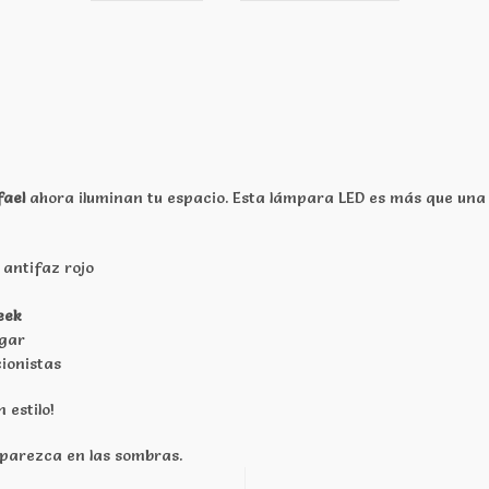
ael
ahora iluminan tu espacio. Esta lámpara LED es más que una l
 antifaz rojo
eek
ugar
ionistas
 estilo!
aparezca en las sombras.