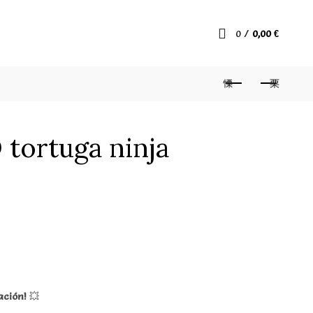
0
/
0,00
€
tortuga ninja
ación!
💥