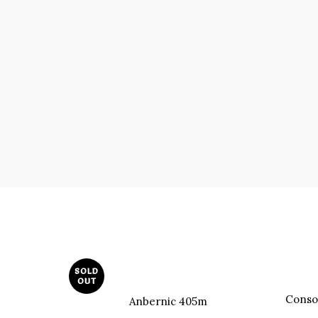
SOLD
OUT
Conso
Anbernic 405m