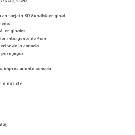
76 a 2,4 GHz
en tarjeta SD Sandisk original
tremo
I originales
dor inteligente de 4cm
terior de la consola
 para jugar
ta impresionante consola
 a mi lista
iday