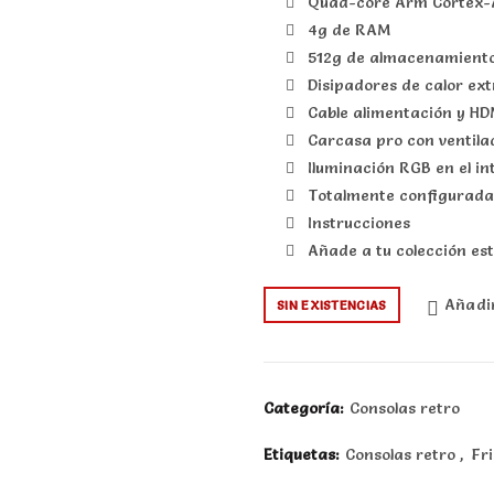
Quad-core Arm Cortex-A
4g de RAM
512g de almacenamiento 
Disipadores de calor ex
Cable alimentación y HDM
Carcasa pro con ventila
Iluminación RGB en el in
Totalmente configurada
Instrucciones
Añade a tu colección es
Añadir
SIN EXISTENCIAS
Categoría:
Consolas retro
Etiquetas:
Consolas retro
,
Fr