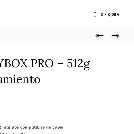
0
/
0,00
€
YBOX PRO – 512g
amiento
2 mandos compatibles de cable