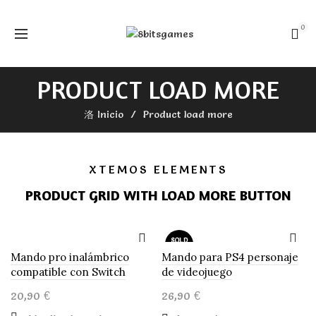
0
PRODUCT LOAD MORE
Inicio
Product load more
XTEMOS ELEMENTS
PRODUCT GRID WITH LOAD MORE BUTTON
SOLD
OUT
Mando pro inalámbrico
Mando para PS4 personaje
compatible con Switch
de videojuego
20,90
€
26,90
€