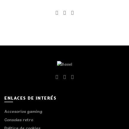
FASHING PHOTO COLLECTION
NATURE PHOTO COLLECTION
FASHING PHOTO COLLECTION
NATURE PHOTO COLLECTION
ENLACES DE INTERÉS
Accesorios gaming
Consolas retro
Política de cookies